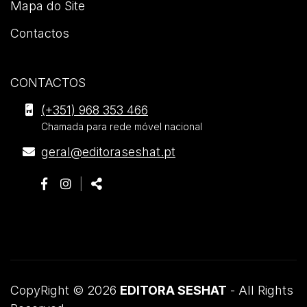
Mapa do Site
Contactos
CONTACTOS
Editora
(+351) 968 353 466
Seshat
Chamada para rede móvel nacional
.
E-
geral@editoraseshat.pt
Morada
mail
Siga-
Página
Página
Partilhar
|
nos:
do
do
Partilhar:
Facebook
Instagram
CopyRight © 2026
EDITORA SESHAT
- All Rights