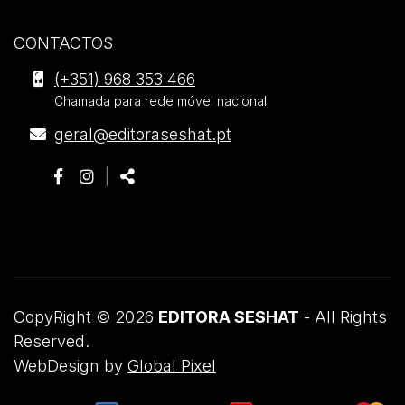
CONTACTOS
Editora
(+351) 968 353 466
Seshat
Chamada para rede móvel nacional
.
E-
geral@editoraseshat.pt
Morada
mail
Siga-
Página
Página
Partilhar
|
nos:
do
do
Partilhar:
Facebook
Instagram
CopyRight © 2026
EDITORA SESHAT
- All Rights
Reserved.
WebDesign by
Global Pixel