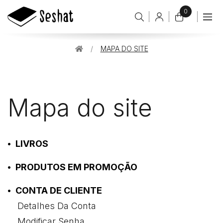
0
Conta
de
O
cliente
meu
MAPA DO SITE
carrinho
item(s)
-
0,00€
Mapa do site
LIVROS
PRODUTOS EM PROMOÇÃO
CONTA DE CLIENTE
Detalhes Da Conta
Modificar Senha