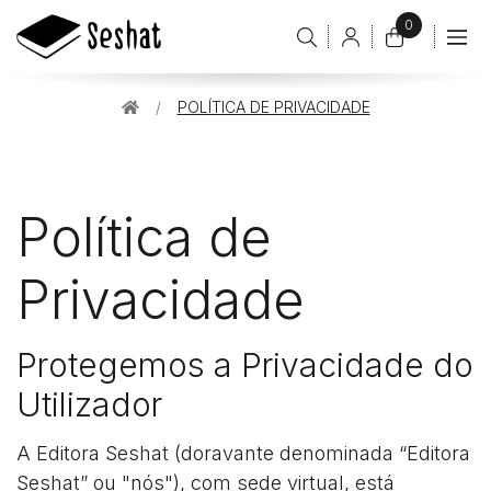
0
Conta
de
O
cliente
meu
POLÍTICA DE PRIVACIDADE
carrinho
item(s)
-
0,00€
Política de
Privacidade
Protegemos a Privacidade do
Utilizador
A Editora Seshat (doravante denominada “Editora
Seshat” ou "nós"), com sede virtual, está