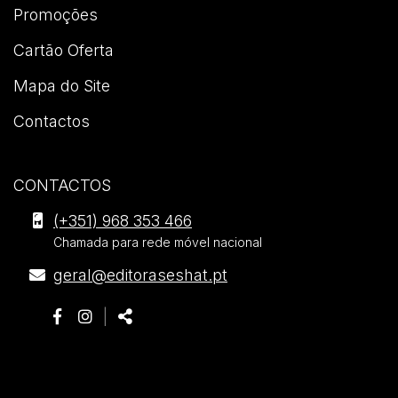
Promoções
Cartão Oferta
Mapa do Site
Contactos
CONTACTOS
Editora
(+351) 968 353 466
Seshat
Chamada para rede móvel nacional
.
E-
geral@editoraseshat.pt
Morada
mail
Siga-
Página
Página
Partilhar
|
nos:
do
do
Partilhar:
Facebook
Instagram