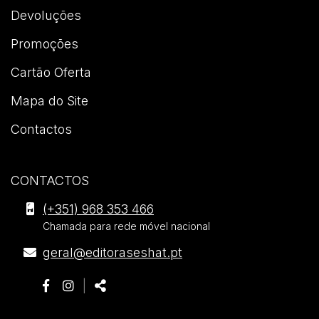
Devoluções
Promoções
Cartão Oferta
Mapa do Site
Contactos
CONTACTOS
Editora
(+351) 968 353 466
Seshat
Chamada para rede móvel nacional
.
E-
geral@editoraseshat.pt
Morada
mail
Siga-
Página
Página
Partilhar
|
nos:
do
do
Partilhar: