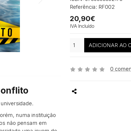
Referência: RF002
20,90€
IVA Incluído
Qtd
ADICIONAR AO 
0 comen
onflito
Partilhar
universidade.
Porém, numa instituição
lunos não pensam em
versidade uma jovem do