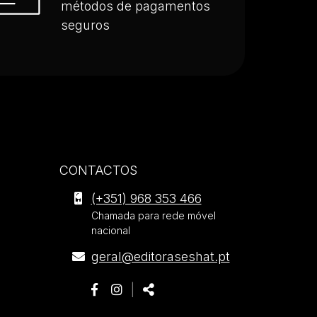
métodos de pagamentos
seguros
CONTACTOS
Editora
(+351) 968 353 466
Seshat
Chamada para rede móvel
nacional
.
Morada
E-
geral@editoraseshat.pt
mail
Siga-
Página
Página
Partilhar
|
nos:
do
do
Partilhar: