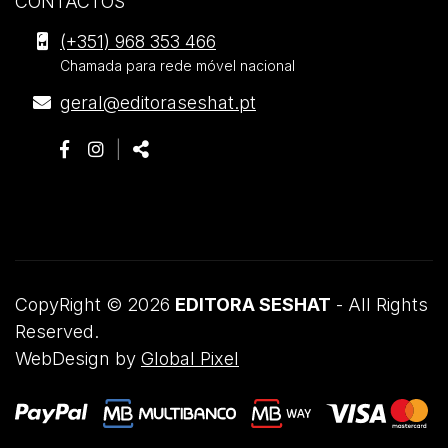
CONTACTOS
Editora
(+351) 968 353 466
Seshat
Chamada para rede móvel nacional
.
E-
geral@editoraseshat.pt
Morada
mail
Siga-
Página
Página
Partilhar
|
nos:
do
do
Partilhar:
Facebook
Instagram
CopyRight © 2026
EDITORA SESHAT
- All Rights
Reserved.
WebDesign by
Global Pixel