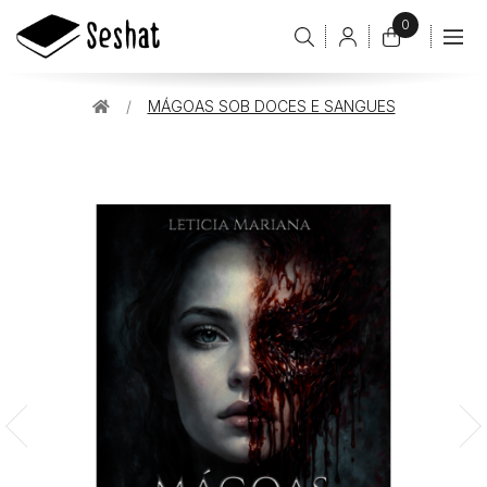
0
Conta
de
O
cliente
meu
MÁGOAS SOB DOCES E SANGUES
carrinho
item(s)
-
0,00€